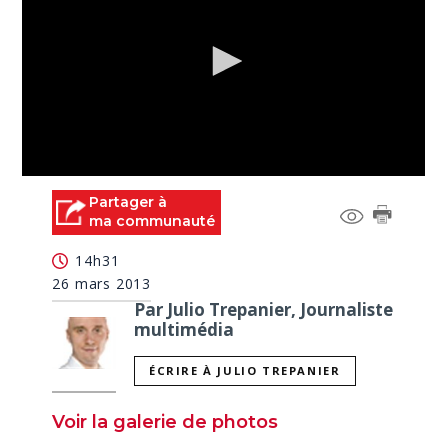
0
seconds
Partager à
of
ma communauté
2
minutes,
14h31
25
seconds
26 mars 2013
Par Julio Trepanier, Journaliste
multimédia
ÉCRIRE À JULIO TREPANIER
Voir la galerie de photos