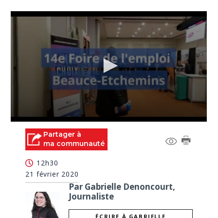
0
seconds
Partager à
of
ma communauté
1
minute,
12h30
58
seconds
21 février 2020
Par Gabrielle Denoncourt,
Journaliste
ÉCRIRE À GABRIELLE