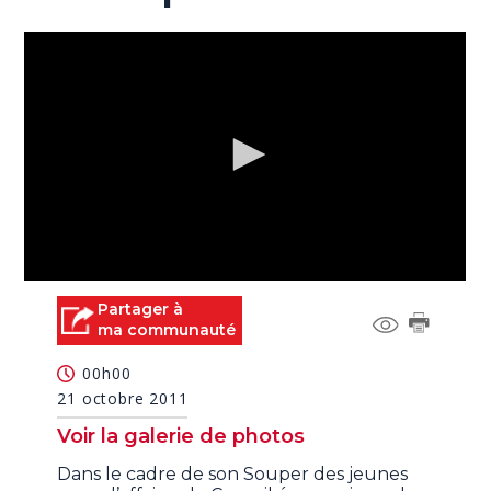
0
seconds
Partager à
of
ma communauté
0
seconds
00h00
21 octobre 2011
Voir la galerie de photos
Dans le cadre de son Souper des jeunes