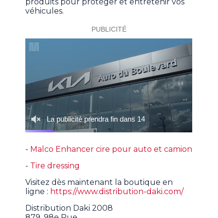
produits pour protéger et entretenir vos
véhicules.
-
Malco Enhancer cire pour auto et camion
-
Tire dressing
Visitez dès maintenant la boutique en
ligne :
https://www.distribution-daki.com/
Distribution Daki 2008
879, 98e Rue,