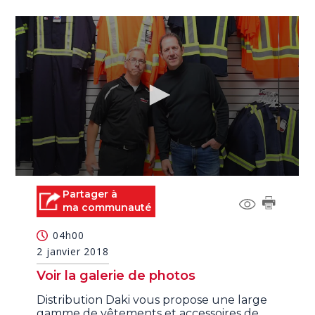
0
seconds
Partager à
of
ma communauté
41
seconds
04h00
2 janvier 2018
Voir la galerie de photos
Distribution Daki vous propose une large
gamme de vêtements et accessoires de