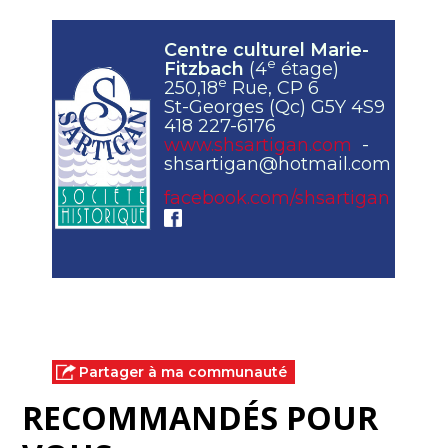
Centre culturel Marie-
e
Fitzbach
(4
étage)
e
250,18
Rue, CP 6
St-Georges (Qc) G5Y 4S9
418 227-6176
www.shsartigan.com
-
shsartigan@hotmail.com
facebook.com/shsartigan
Partager à ma communauté
RECOMMANDÉS POUR