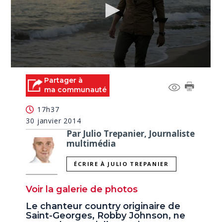
0
seconds
Partager à
of
ma communauté
0
seconds
17h37
30 janvier 2014
Par Julio Trepanier, Journaliste
multimédia
ÉCRIRE À JULIO TREPANIER
Voir la galerie de photos
Le chanteur country originaire de
Saint-Georges, Robby Johnson, ne