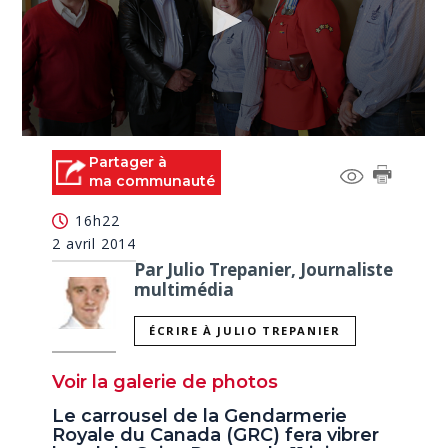
0
seconds
Partager à
of
ma communauté
0
seconds
16h22
2 avril 2014
Par Julio Trepanier, Journaliste
multimédia
ÉCRIRE À JULIO TREPANIER
Voir la galerie de photos
Le carrousel de la Gendarmerie
Royale du Canada (GRC) fera vibrer