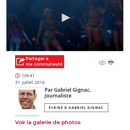
0
seconds
Partager à
of
ma communauté
0
seconds
10h41
31 juillet 2016
Par Gabriel Gignac,
Journaliste
ÉCRIRE À GABRIEL GIGNAC
Voir la galerie de photos