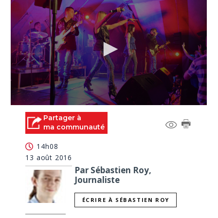
0
seconds
Partager à
of
ma communauté
0
seconds
14h08
13 août 2016
Par Sébastien Roy,
Journaliste
ÉCRIRE À SÉBASTIEN ROY