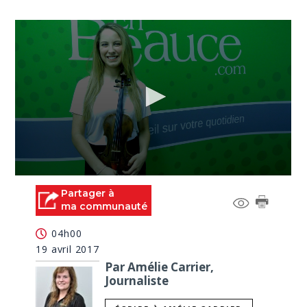
0
seconds
Partager à
of
ma communauté
0
seconds
04h00
19 avril 2017
Par Amélie Carrier,
Journaliste