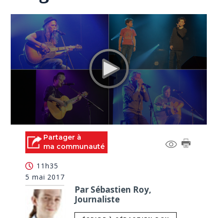
0
seconds
Partager à
of
ma communauté
0
seconds
11h35
5 mai 2017
Par Sébastien Roy,
Journaliste