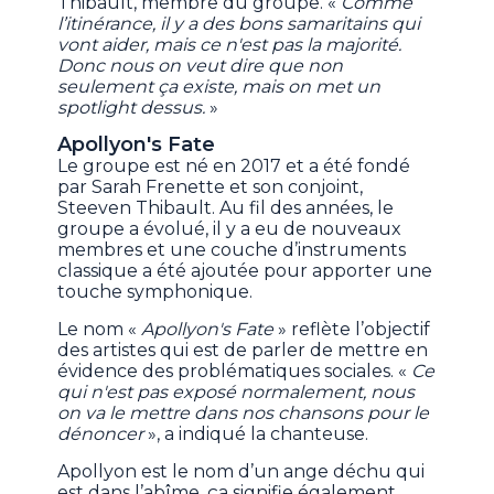
Thibault, membre du groupe. «
Comme
l’itinérance, il y a des bons samaritains qui
vont aider, mais ce n'est pas la majorité.
Donc nous on veut dire que non
seulement ça existe, mais on met un
spotlight dessus.
»
Apollyon's Fate
Le groupe est né en 2017 et a été fondé
par Sarah Frenette et son conjoint,
Steeven Thibault. Au fil des années, le
groupe a évolué, il y a eu de nouveaux
membres et une couche d’instruments
classique a été ajoutée pour apporter une
touche symphonique.
Le nom «
Apollyon's Fate
» reflète l’objectif
des artistes qui est de parler de mettre en
évidence des problématiques sociales. «
Ce
qui n'est pas exposé normalement, nous
on va le mettre dans nos chansons pour le
dénoncer
», a indiqué la chanteuse.
Apollyon est le nom d’un ange déchu qui
est dans l’abîme, ça signifie également