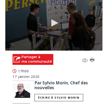
0
seconds
Partager à
of
ma communauté
1
minute,
17h00
1
second
17 janvier 2020
Par Sylvio Morin, Chef des
nouvelles
ÉCRIRE À SYLVIO MORIN