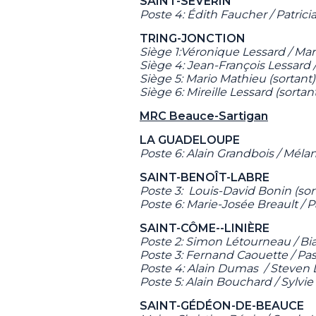
SAINT-SÉVERIN
Poste 4: Édith Faucher / Patrici
TRING-JONCTION
Siège 1:Véronique Lessard / Mar
Siège
4:
Jean-François Lessard
Siège
5: Mario Mathieu (sortant
Siège 6: Mireille Lessard (sortan
MRC Beauce-Sartigan
LA GUADELOUPE
Poste 6: Alain Grandbois / Méla
SAINT-BENOÎT-LABRE
Poste 3: Louis-David Bonin (sor
Poste 6: Marie-Josée Breault / P
SAINT-CÔME--LINIÈRE
Poste 2: Simon Létourneau / Bi
Poste 3: Fernand Caouette / Pas
Poste 4: Alain Dumas / Steven L
Poste 5: Alain Bouchard / Sylvi
SAINT-GÉDÉON-DE-BEAUCE