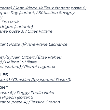
tante) / Jean-Pierre Veilleux (sortant poste 6)
cques Roy (sortant) / Sébastien Sévigny
oy
 Dussault
odrigue (sortante)
te poste 3) / Gilles Millaire
tant Poste 1)/Anne-Marie Lachance
) / Sylvain Gilbert / Élise Maheu
) / HélèneSt-Hilaire
et (sortant) / Pierrot Lagueux
LES
e 4) / Christian Roy (sortant Poste 3)
RNE
poste 6) / Peggy Poulin Nolet
l Pigeon (sortant)
tante poste 4) / Jessica Grenon