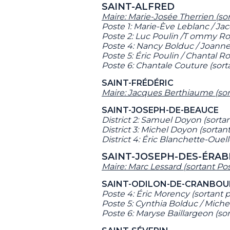
SAINT-ALFRED
Maire: Marie-Josée Therrien (sor
Poste 1: Marie-Ève Leblanc / Ja
Poste 2:
Luc Poulin /T ommy R
Poste 4:
Nancy Bolduc / Joanne
Poste 5:
Éric Poulin / Chantal R
Poste 6:
Chantale Couture (sortan
SAINT-FRÉDÉRIC
Maire:
Jacques Berthiaume (sor
SAINT-JOSEPH-DE-BEAUCE
District 2: Samuel Doyon (sortant
District 3: Michel Doyon (sortant
District 4: Éric Blanchette-Ouell
SAINT-JOSEPH-DES-ÉRAB
Maire:
Marc Lessard (sortant Post
SAINT-ODILON-DE-CRANBOU
Poste 4: Éric Morency (sortant 
Poste 5: Cynthia Bolduc / Miche
Poste 6:
Maryse Baillargeon (sor