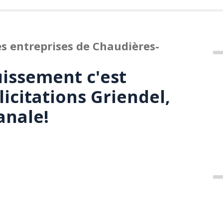
es entreprises de Chaudières-
uissement c'est
icitations Griendel,
anale!