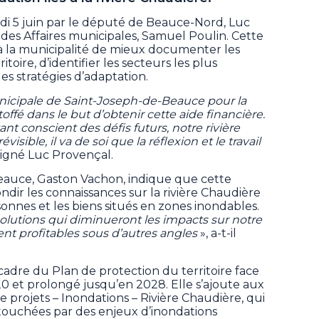
edi 5 juin par le député de Beauce-Nord, Luc
des Affaires municipales, Samuel Poulin. Cette
 à la municipalité de mieux documenter les
itoire, d’identifier les secteurs les plus
s stratégies d’adaptation.
municipale de Saint-Joseph-de-Beauce pour la
offé dans le but d’obtenir cette aide financière.
ant conscient des défis futurs, notre rivière
sible, il va de soi que la réflexion et le travail
ligné Luc Provençal.
eauce, Gaston Vachon, indique que cette
ir les connaissances sur la rivière Chaudière
onnes et les biens situés en zones inondables.
solutions qui diminueront les impacts sur notre
nt profitables sous d’autres angles
», a-t-il
 cadre du Plan de protection du territoire face
20 et prolongé jusqu’en 2028. Elle s’ajoute aux
 projets – Inondations – Rivière Chaudière, qui
touchées par des enjeux d’inondations