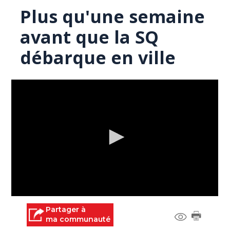
Plus qu'une semaine
avant que la SQ
débarque en ville
0
seconds
Partager à
of
ma communauté
0