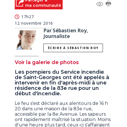
Partager à
of
ma communauté
3
minutes,
17h27
46
seconds
12 novembre 2016
Par Sébastien Roy,
Journaliste
ÉCRIRE À SÉBASTIEN ROY
Voir la galerie de photos
Les pompiers du Service incendie
de Saint-Georges ont été appelés à
intervenir en fin d'après-midi à une
résidence de la 83e rue pour un
début d'incendie.
Le feu s'est déclaré aux alentours de 16 h
20 dans une maison de la 83e rue,
accessible par la 8e Avenue. Les sapeurs
ont rapidement maîtrisé la situation. Moins
d'une heure plus tard, ceux-ci s'affairaient