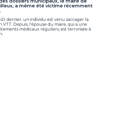
des dossiers municipaux, le maire de
eilleux, a même été victime récemment
.
oût dernier, un individu est venu saccager la
n VTT. Depuis, l'épouse du maire, qui a une
raitements médicaux réguliers, est terrorisée à
n.