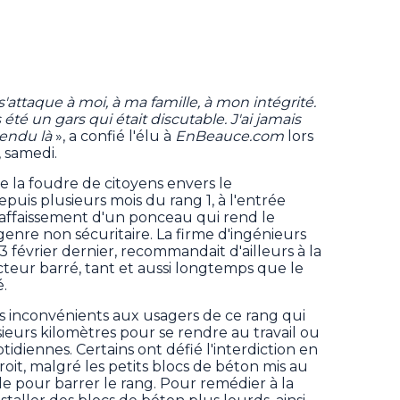
attaque à moi, à ma famille, à mon intégrité.
s été un gars qui était discutable. J'ai jamais
rendu là
», a confié l'élu à
EnBeauce.com
lors
 samedi.
e la foudre de citoyens envers le
uis plusieurs mois du rang 1, à l'entrée
l'affaissement d'un ponceau qui rend le
enre non sécuritaire. La firme d'ingénieurs
février dernier, recommandait d'ailleurs à la
cteur barré, tant et aussi longtemps que le
.
s inconvénients aux usagers de ce rang qui
ieurs kilomètres pour se rendre au travail ou
idiennes. Certains ont défié l'interdiction en
oit, malgré les petits blocs de béton mis au
ale pour barrer le rang. Pour remédier à la