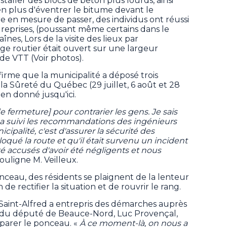
nstaller des blocs de béton plus lourds, ainsi
n plus d'éventrer le bitume devant le
e en mesure de passer, des individus ont réussi
s reprises, (poussant même certains dans le
înes, Lors de la visite des lieux par
ge routier était ouvert sur une largeur
e VTT (Voir photos).
irme que la municipalité a déposé trois
la Sûreté du Québec (29 juillet, 6 août et 28
ien donné jusqu'ici.
e fermeture] pour contrarier les gens. Je sais
l a suivi les recommandations des ingénieurs
cipalité, c'est d'assurer la sécurité des
loqué la route et qu'il était survenu un incident
é accusés d'avoir été négligents et nous
souligne M. Veilleux.
nceau, des résidents se plaignent de la lenteur
de rectifier la situation et de rouvrir le rang.
 Saint-Alfred a entrepris des démarches auprès
t du député de Beauce-Nord, Luc Provençal,
parer le ponceau. «
À ce moment-là, on nous a