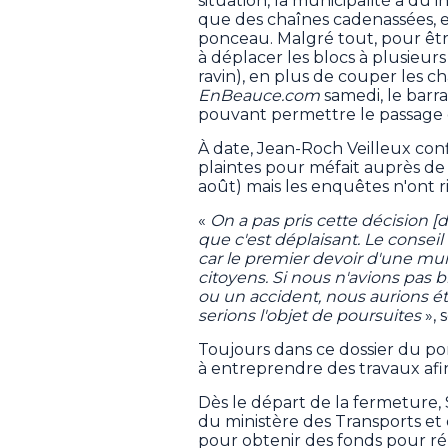
situation, la municipalité a dû i
que des chaînes cadenassées, e
ponceau. Malgré tout, pour êtr
à déplacer les blocs à plusieur
ravin), en plus de couper les cha
EnBeauce.com
samedi, le barra
pouvant permettre le passage d
À date, Jean-Roch Veilleux conf
plaintes pour méfait auprès de 
août) mais les enquêtes n'ont r
«
On a pas pris cette décision [d
que c'est déplaisant. Le consei
car le premier devoir d'une muni
citoyens. Si nous n'avions pas b
ou un accident, nous aurions ét
serions l'objet de poursuites
», 
Toujours dans ce dossier du po
à entreprendre des travaux afin 
Dès le départ de la fermeture,
du ministère des Transports e
pour obtenir des fonds pour ré