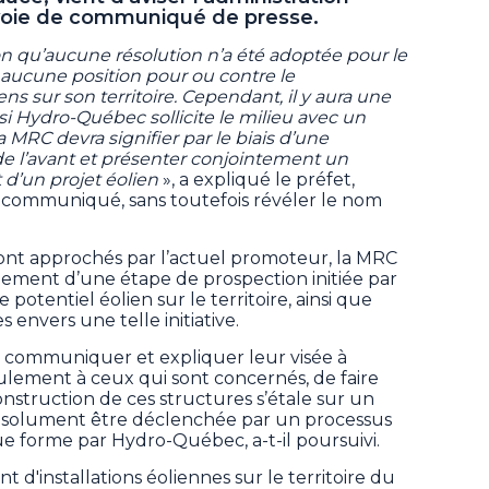
 voie de communiqué de presse.
ion qu’aucune résolution n’a été adoptée pour le
aucune position pour ou contre le
s sur son territoire. Cependant, il y aura une
 si Hydro-Québec sollicite le milieu avec un
la MRC devra signifier par le biais d’une
r de l’avant et présenter conjointement un
d’un projet éolien
», a expliqué le préfet,
communiqué, sans toutefois révéler le nom
ront approchés par l’actuel promoteur, la MRC
iquement d’une étape de prospection initiée par
 potentiel éolien sur le territoire, ainsi que
s envers une telle initiative.
nt communiquer et expliquer leur visée à
eulement à ceux qui sont concernés, de faire
nstruction de ces structures s’étale sur un
absolument être déclenchée par un processus
ue forme par Hydro-Québec, a-t-il poursuivi.
d'installations éoliennes sur le territoire du