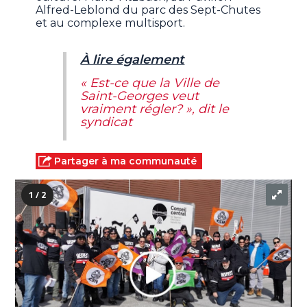
Alfred-Leblond du parc des Sept-Chutes
et au complexe multisport.
À lire également
« Est-ce que la Ville de
Saint-Georges veut
vraiment régler? », dit le
syndicat
Partager à ma communauté
1 / 2