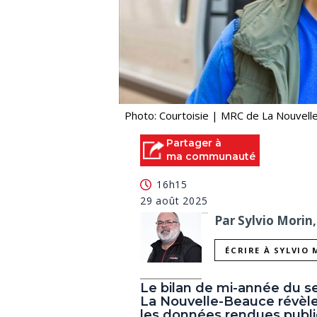
Photo: Courtoisie | MRC de La Nouvel
Partager à
ma communauté
16h15
29 août 2025
Par Sylvio Morin,
ÉCRIRE À SYLVIO
Le bilan de mi-année du s
La Nouvelle-Beauce révèle 
les données rendues publi