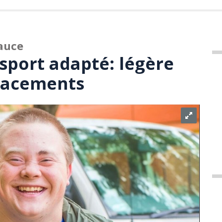
auce
nsport adapté: légère
placements