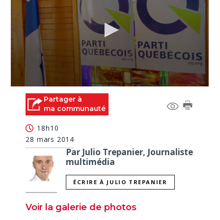
0
seconds
Partager à
of
ma communauté
3
minutes,
18h10
5
seconds
28 mars 2014
Par Julio Trepanier, Journaliste
multimédia
ÉCRIRE À JULIO TREPANIER
Voir la galerie de photos