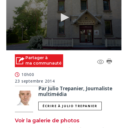
0
seconds
Partager à
of
ma communauté
1
minute,
10h00
17
seconds
23 septembre 2014
Par Julio Trepanier, Journaliste
multimédia
ÉCRIRE À JULIO TREPANIER
Voir la galerie de photos