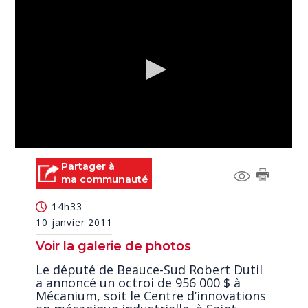
0
seconds
Partager à
of
ma communauté
3
minutes,
14h33
10
seconds
10 janvier 2011
Voir la galerie de photos
Le député de Beauce-Sud Robert Dutil
a annoncé un octroi de 956 000 $ à
Mécanium, soit le Centre d’innovations