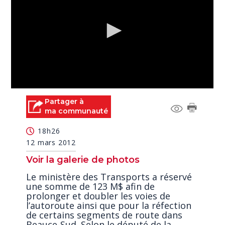
0
seconds
Partager à
of
ma communauté
2
minutes,
18h26
45
seconds
12 mars 2012
Voir la galerie de photos
Le ministère des Transports a réservé
une somme de 123 M$ afin de
prolonger et doubler les voies de
l’autoroute ainsi que pour la réfection
de certains segments de route dans
Beauce-Sud. Selon le député de la