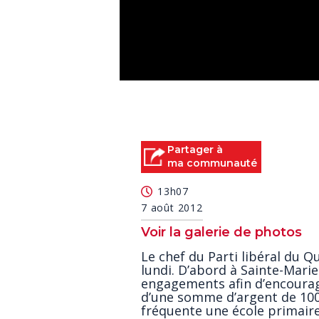
0
seconds
of
0
seconds
Volume
90%
Partager à
ma communauté
13h07
7 août 2012
Voir la galerie de photos
Le chef du Parti libéral du Q
lundi. D’abord à Sainte-Mar
engagements afin d’encourage
d’une somme d’argent de 100 
fréquente une école primaire.