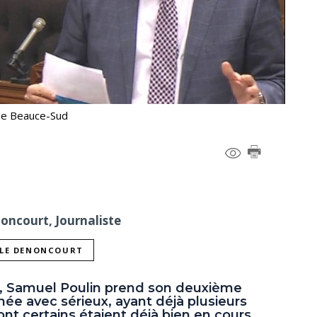
 de Beauce-Sud
noncourt, Journaliste
LLE DENONCOURT
 Samuel Poulin prend son deuxième
ée avec sérieux, ayant déjà plusieurs
nt certains étaient déjà bien en cours.