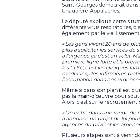
Saint-Georges demeurait dans le
Chaudière-Appalaches.
Le député explique cette situa
différents virus respiratoires, b
également par le vieillissement
« Les gens vivent 20 ans de plus 
plus à solliciter les services de
à l’urgence ça c’est un volet. M
première ligne forte et la premiè
les CLSC, c’est les cliniques fami
médecins, des infirmières prati
l’occupation dans nos urgences
Même si dans son plan il est que
pas la main-d’œuvre pour soute
Alors, c’est sur le recrutement q
« On entre dans une ronde de n
a annoncé un projet de loi pour
agences du privé et les amener 
Plusieurs étapes sont à venir d