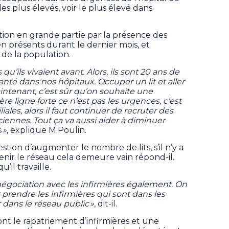
s plus élevés, voir le plus élevé dans
tion en grande partie par la présence des
ien présents durant le dernier mois, et
 de la population.
qu’ils vivaient avant. Alors, ils sont 20 ans de
 santé dans nos hôpitaux. Occuper un lit et aller
aintenant, c’est sûr qu’on souhaite une
re ligne forte ce n’est pas les urgences, c’est
liales, alors il faut continuer de recruter des
ciennes. Tout ça va aussi aider à diminuer
 »
, explique M.Poulin.
stion d’augmenter le nombre de lits, s’il n’y a
nir le réseau cela demeure vain répond-il.
u’il travaille.
égociation avec les infirmières également. On
 prendre les infirmières qui sont dans les
dans le réseau public »
, dit-il.
ont le rapatriement d’infirmières et une