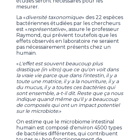
études seront nécessaires pour les
mesurer.
La «
diversité taxonomique
» des 22 espèces
bactériennes étudiées par les chercheurs
est «
représentative
», assure le professeur
Raymond, qui prévient toutefois que les
effets observés en laboratoire ne seraient
pas nécessairement présents chez un
humain.
«
L'effet est souvent beaucoup plus
drastique (in vitro) que ce qu'on voit dans
la vraie vie parce que dans l'intestin, il y a
toute une matrice, il y a la nourriture, il y a
du mucus, il y a toutes ces bactéries qui
sont ensemble, a-t-il dit. Reste que ça nous
indique quand même qu'il y a beaucoup
de composés qui ont un impact potentiel
sur le microbiote.
»
On estime que le microbiome intestinal
humain est composé d'environ 4500 types
de bactéries différentes, qui contribuent
toutes au bon fonctionnement de