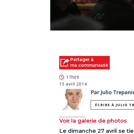
0
seconds
of
0
seconds
Volume
90%
Partager à
ma communauté
17h09
15 avril 2014
Par Julio Trepani
ÉCRIRE À JULIO T
Voir la galerie de photos
Le dimanche 27 avril se tie