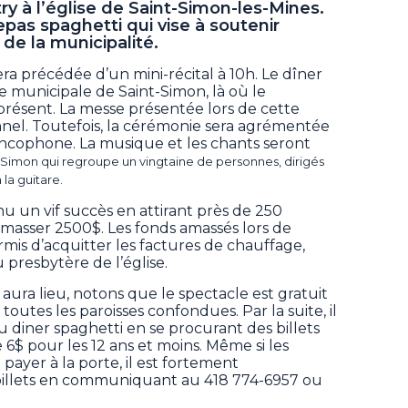
ry à l’église de Saint-Simon-les-Mines.
repas spaghetti qui vise à soutenir
de la municipalité.
era précédée d’un mini-récital à 10h. Le dîner
lle municipale de Saint-Simon, là où le
résent. La messe présentée lors de cette
nel. Toutefois, la cérémonie sera agrémentée
rancophone. La musique et les chants seront
t-Simon qui regroupe un vingtaine de personnes, dirigés
la guitare.
nu un vif succès en attirant près de 250
amasser 2500$. Les fonds amassés lors de
mis d’acquitter les factures de chauffage,
 presbytère de l’église.
ura lieu, notons que le spectacle est gratuit
toutes les paroisses confondues. Par la suite, il
u diner spaghetti en se procurant des billets
 6$ pour les 12 ans et moins. Même si les
ayer à la porte, il est fortement
illets en communiquant au 418 774-6957 ou