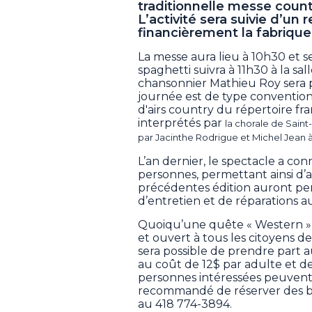
traditionnelle messe count
L’activité sera suivie d’un 
financièrement la fabrique 
La messe aura lieu à 10h30 et s
spaghetti suivra à 11h30 à la sa
chansonnier Mathieu Roy sera p
journée est de type convention
d'airs country du répertoire f
interprétés par
la chorale de Sain
par Jacinthe Rodrigue et Michel Jean à 
L’an dernier, le spectacle a con
personnes, permettant ainsi d’
précédentes édition auront per
d’entretien et de réparations au
Quoiqu’une quête « Western » a
et ouvert à tous les citoyens de 
sera possible de prendre part a
au coût de 12$ par adulte et de
personnes intéressées peuvent p
recommandé de réserver des b
au 418 774-3894.