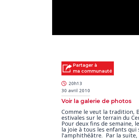
0
seconds
of
0
seconds
Volume
90%
Partager à
ma communauté
20h13
30 avril 2010
Voir la galerie de photos
Comme le veut la tradition, 
estivales sur le terrain du C
Pour deux fins de semaine, 
la joie à tous les enfants qu
l'amphithéâtre. Par la suite,