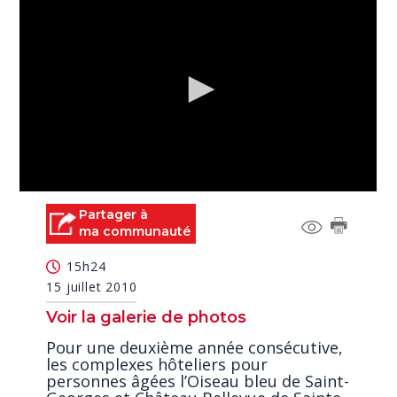
0
seconds
Partager à
of
ma communauté
0
seconds
15h24
15 juillet 2010
Voir la galerie de photos
Pour une deuxième année consécutive,
les complexes hôteliers pour
personnes âgées l’Oiseau bleu de Saint-