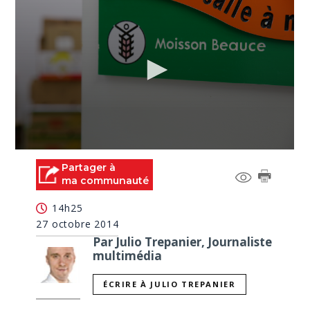
0
seconds
Partager à
of
ma communauté
1
minute,
14h25
29
seconds
27 octobre 2014
Par Julio Trepanier, Journaliste
multimédia
ÉCRIRE À JULIO TREPANIER