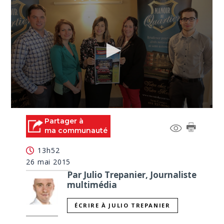
0
seconds
Partager à
of
ma communauté
1
minute,
13h52
54
seconds
26 mai 2015
Par Julio Trepanier, Journaliste
multimédia
ÉCRIRE À JULIO TREPANIER