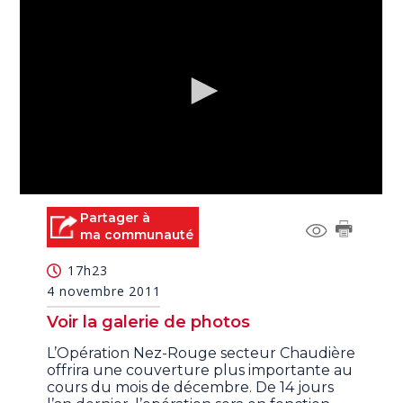
0
seconds
Partager à
of
ma communauté
0
seconds
17h23
4 novembre 2011
Voir la galerie de photos
L’Opération Nez-Rouge secteur Chaudière
offrira une couverture plus importante au
cours du mois de décembre. De 14 jours