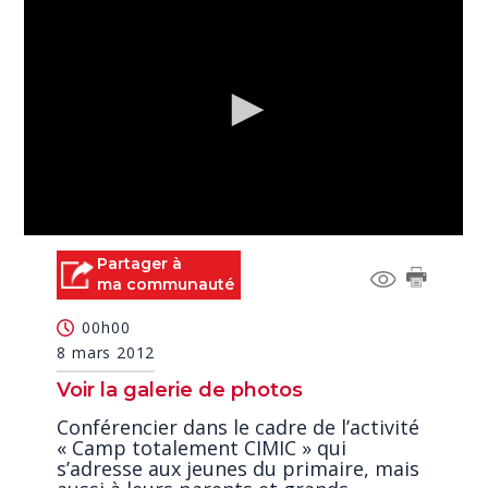
0
seconds
Partager à
of
ma communauté
3
minutes,
00h00
21
seconds
8 mars 2012
Voir la galerie de photos
Conférencier dans le cadre de l’activité
« Camp totalement CIMIC » qui
s’adresse aux jeunes du primaire, mais