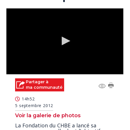
0
seconds
Partager à
of
ma communauté
3
minutes,
14h52
31
seconds
5 septembre 2012
Voir la galerie de photos
La Fondation du CHBE a lancé sa