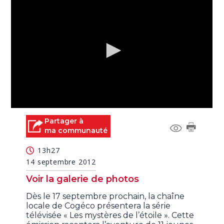
0
seconds
Partager à
of
ma communauté
0
seconds
13h27
14 septembre 2012
Voir la galerie de photos
Dès le 17 septembre prochain, la chaîne
locale de Cogéco présentera la série
télévisée « Les mystères de l’étoile ». Cette