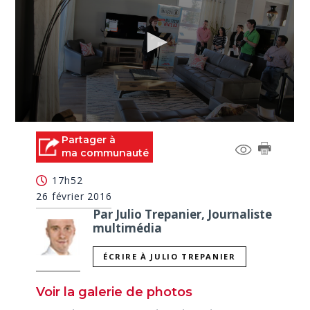
0
seconds
Partager à
of
ma communauté
0
seconds
17h52
26 février 2016
Par Julio Trepanier, Journaliste
multimédia
ÉCRIRE À JULIO TREPANIER
Voir la galerie de photos