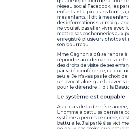
qu'une injonction de la cour l'e
réseau social Facebook, les pa
enfants. « Le pire dans tout ça, 
mes enfants. Il dit à mes enfant
des informations sur moi quand i
ne voulait pas aller vivre avec lui
mettre ses cochonneries aux p
enregistré plusieurs photos e
son bourreau.
Mme Gagnon a dû se rendre à B
répondre aux demandes de l'h
des droits de visite de ses enfan
par vidéoconférence, ce qui lui 
seule. Je n'avais pas le choix d
un avocat alors que lui avec sa
pour le défendre », dit la Bea
Le système est coupable
Au cours de la dernière année, 
L'homme a battu sa dernière con
système a permis ce crime, c'est 
battu elle. J'ai parlé à sa vict
ne peux pas croire que notre s