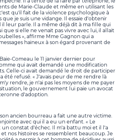
mpêche. Il a tenté de la faire par téléphone, le
rents de Marie-Claude et même en utilisant les
c'est qu'il fait de la violence psychologique à
s que je suis une vidange. Il essaie d'obtenir
l leur parle. Il a même déjà dit à ma fille qui
 que si elle ne venait pas vivre avec lui, il allait
oubelles », affirme Mme Gagnon qui a
t messages haineux à son égard provenant de
aie-Comeau le 11 janvier dernier pour
omme qui avait demandé une modification
ts. Celle-ci avait demandé le droit de participer
a été refusé. « J'avais peur de me rendre là
e m'y rendre, je n'ai pas les moyens de me payer
 situation, le gouvernement lui paie un avocat
uceronne d'adoption.
son ancien bourreau a fait une autre victime.
jointe avec qui il a eu un enfant. « Le
un constat d'échec. Il m'a battu moi et il l'a
ime et nos histoires se ressemblent beaucoup. Je
ociété a permis à cet homme de récidiver aussi