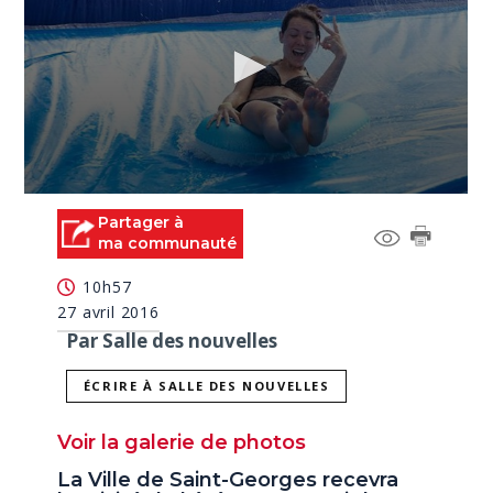
0
seconds
Partager à
of
ma communauté
30
seconds
10h57
27 avril 2016
Par Salle des nouvelles
ÉCRIRE À SALLE DES NOUVELLES
Voir la galerie de photos
La Ville de Saint-Georges recevra