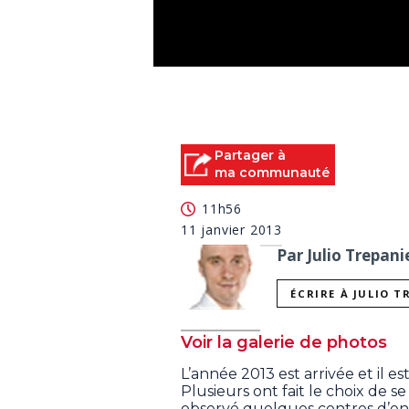
0
seconds
of
0
seconds
Volume
90%
Partager à
ma communauté
11h56
11 janvier 2013
Par Julio Trepani
ÉCRIRE À JULIO T
Voir la galerie de photos
L’année 2013 est arrivée et il e
Plusieurs ont fait le choix de 
observé quelques centres d’ent