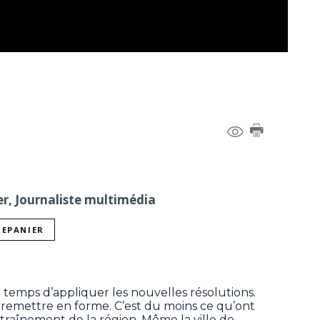
er, Journaliste multimédia
REPANIER
st temps d’appliquer les nouvelles résolutions.
se remettre en forme. C’est du moins ce qu’ont
raînement de la région. Même la ville de