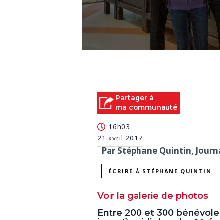
0
seconds
of
0
seconds
Volume
90%
Partager à
ma communauté
16h03
21 avril 2017
Par Stéphane Quintin, Journa
ÉCRIRE À STÉPHANE QUINTIN
Voir la galerie de photos
Entre 200 et 300 bénévole