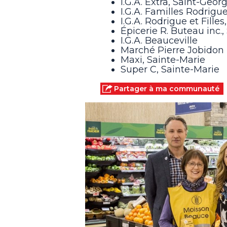
I.G.A. Extra, Saint-Geor
I.G.A. Familles Rodrigu
I.G.A. Rodrigue et Fille
Épicerie R. Buteau inc.,
I.G.A. Beauceville
Marché Pierre Jobidon i
Maxi, Sainte-Marie
Super C, Sainte-Marie
Partager à ma communauté