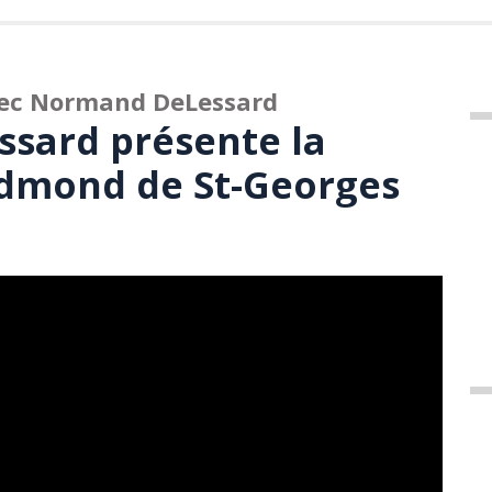
avec Normand DeLessard
sard présente la
mond de St-Georges