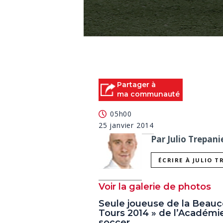
0
seconds
of
0
seconds
Volume
90%
Partager à
ma communauté
05h00
25 janvier 2014
Par Julio Trepani
ÉCRIRE À JULIO T
Voir la galerie de photos
Seule joueuse de la Beauce
Tours 2014 » de l’Académie
soccer.