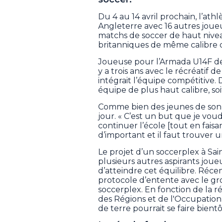
Du 4 au 14 avril prochain, l’ath
Angleterre avec 16 autres joueu
matchs de soccer de haut nivea
britanniques de même calibre q
Joueuse pour l’Armada U14F de l
y a trois ans avec le récréatif 
intégrait l’équipe compétitive. 
équipe de plus haut calibre, soi
Comme bien des jeunes de son â
jour. « C’est un but que je voud
continuer l’école [tout en faisa
d’important et il faut trouver u
Le projet d’un soccerplex à Sai
plusieurs autres aspirants joue
d’atteindre cet équilibre. Réce
protocole d’entente avec le gr
soccerplex. En fonction de la r
des Régions et de l'Occupation
de terre pourrait se faire bientô