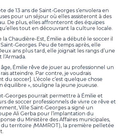
lète de 13 ans de Saint-Georges s’envolera en
ses pour un séjour où elles assisteront à des
u. De plus, elles affronteront des équipes
u’elles tout en découvrant la culture locale.
a Chaudière-Est, Émilie a débuté le soccer il
de Saint-Georges. Peu de temps après, elle
Deux ans plus tard, elle joignait les rangs d’une
t l’Armada.
ge, Émilie rêve de jouer au professionnel un
rais atteindre. Par contre, je voudrais
nt du soccer]. L’école c’est quelque chose
n équilibre », souligne la jeune joueuse.
nt-Georges pourrait permettre à Émilie et
urs de soccer professionnels de vivre ce rêve et
mment, Ville Saint-Georges a signé un
oupe Ali Gerba pour l’implantation du
éponse du Ministère des Affaires municipales,
 du territoire
(
MAMROT), la première pelletée
t.