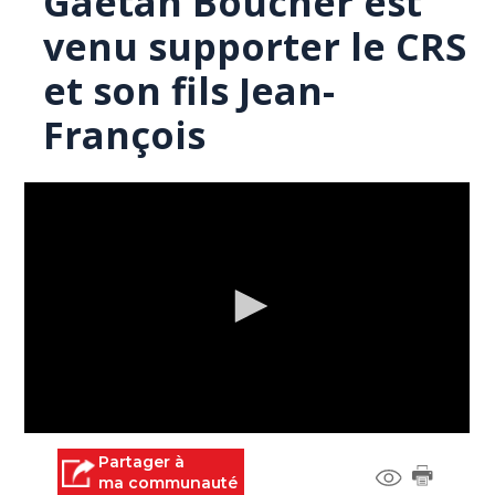
Gaétan Boucher est
venu supporter le CRS
et son fils Jean-
François
0
seconds
Partager à
of
ma communauté
0