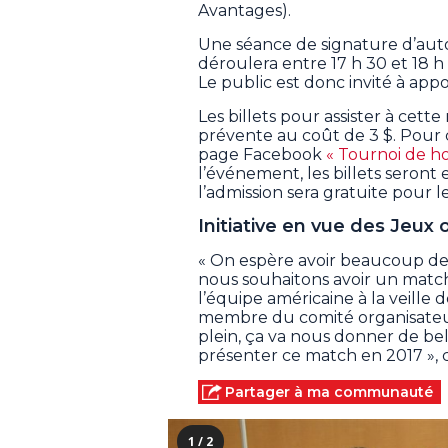
Avantages).
Une séance de signature d’aut
déroulera entre 17 h 30 et 18 h 
Le public est donc invité à appo
Les billets pour assister à cet
prévente au coût de 3 $. Pour c
page Facebook
« Tournoi de h
l’événement, les billets seront
l’admission sera gratuite pour l
Initiative en vue des Jeux
« On espère avoir beaucoup de 
nous souhaitons avoir un match
l’équipe américaine à la veille
membre du comité organisateur
plein, ça va nous donner de bel
présenter ce match en 2017 », c
Partager à ma communauté
1 / 2