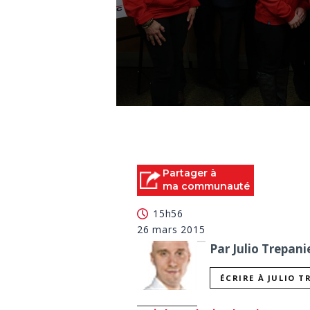
0
seconds
of
0
seconds
Volume
90%
Partager à
ma communauté
15h56
26 mars 2015
Par Julio Trepani
ÉCRIRE À JULIO T