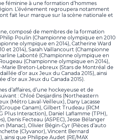
pe féminine à une formation d’hommes
a région. L’événement regroupera notamment
nt fait leur marque sur la scène nationale et
nine, composé de membres de la formation
ie-Philip Poulin (Championne olympique en 2010
mpionne olympique en 2014), Catherine Ward
 et 2014), Sarah Vaillancourt (Championne
Charline Labonté (Championne olympique en
e Rougeau (Championne olympique en 2014),
a-Marie Breton-Lebreux (Stars de Montréal de
daillée d’or aux Jeux du Canada 2015), ainsi
ée d’or aux Jeux du Canada 2015).
s d’affaires, d’une hockeyeuse et de
suivant : Chloé Desjardins (Northeastern
lleux (Métro Laval-Veilleux), Dany Lacasse
l (Groupe Canam), Gilbert Trudeau (RCM
G Plus Interaction), Daniel Laflamme (TPH),
es), Denis Fecteau (ASPEC), Jesse Bélanger
n (Manac), Olivier Bégin-Cyr (Pièces d’auto
chette (Clyvanor), Vincent Bernard
, ainsi que Philippe Audet (RE/MAX