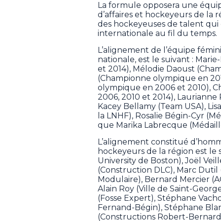
La formule opposera une équi
d’affaires et hockeyeurs de l
des hockeyeuses de talent qui o
internationale au fil du temps.
L’alignement de l’équipe fémi
nationale, est le suivant : Mar
et 2014), Mélodie Daoust (Cha
(Championne olympique en 2010
olympique en 2006 et 2010), 
2006, 2010 et 2014), Lauriann
Kacey Bellamy (Team USA), Lis
la LNHF), Rosalie Bégin-Cyr (Mé
que Marika Labrecque (Médaill
L’alignement constitué d’homme
hockeyeurs de la région est le 
University de Boston), Joël Vei
(Construction DLC), Marc Duti
Modulaire), Bernard Mercier (A
Alain Roy (Ville de Saint-Georg
(Fosse Expert), Stéphane Vacho
Fernand-Bégin), Stéphane Blan
(Constructions Robert-Bernard)