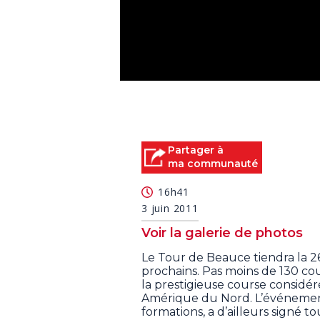
0
seconds
of
0
seconds
Volume
90%
Partager à
ma communauté
16h41
3 juin 2011
Voir la galerie de photos
Le Tour de Beauce tiendra la 2
prochains. Pas moins de 130 cou
la prestigieuse course considé
Amérique du Nord. L’événement
formations, a d’ailleurs signé to