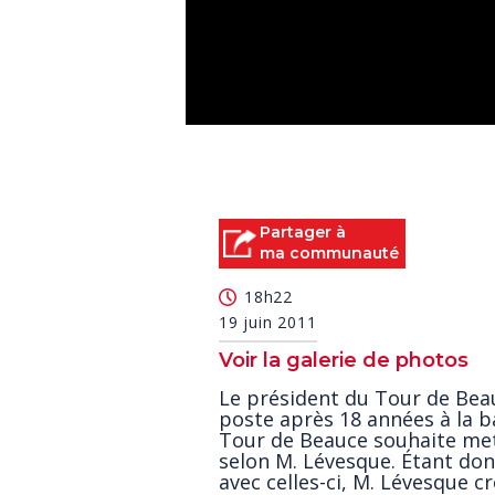
0
seconds
of
0
seconds
Volume
90%
Partager à
ma communauté
18h22
19 juin 2011
Voir la galerie de photos
Le président du Tour de Bea
poste après 18 années à la b
Tour de Beauce souhaite mett
selon M. Lévesque. Étant don
avec celles-ci, M. Lévesque cr